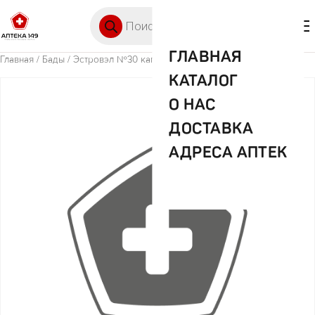
Перейти к содержимому
Поиск товаров
🛒 0
М
ГЛАВНАЯ
Главная
/
Бады
/ Эстровэл №30 капс.
КАТАЛОГ
О НАС
ДОСТАВКА
АДРЕСА АПТЕК