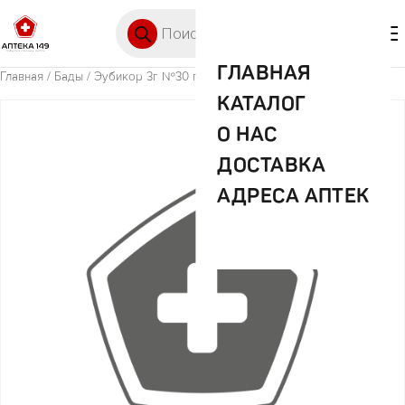
Перейти к содержимому
Поиск товаров
🛒 0
М
ГЛАВНАЯ
Главная
/
Бады
/ Эубикор 3г №30 пор
КАТАЛОГ
О НАС
ДОСТАВКА
АДРЕСА АПТЕК