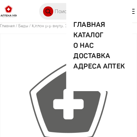
Перейти к содержимому
Поиск товаров
🛒 0
М
ГЛАВНАЯ
Главная
/
Бады
/ Юглон р-р внутр. 350мл
КАТАЛОГ
О НАС
ДОСТАВКА
АДРЕСА АПТЕК