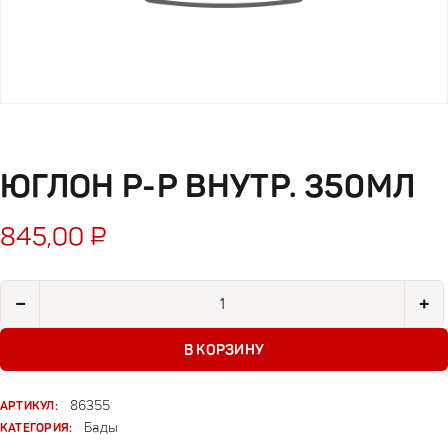
ЮГЛОН Р-Р ВНУТР. 350МЛ
845,00
₽
Количество товара Юглон р-р внутр. 350мл
−
+
В КОРЗИНУ
АРТИКУЛ:
86355
КАТЕГОРИЯ:
Бады