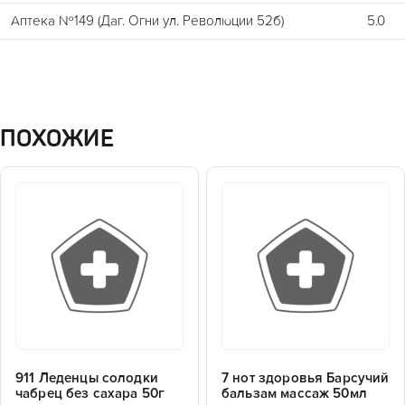
Аптека №149 (Даг. Огни ул. Революции 52б)
5.0
ПОХОЖИЕ
911 Леденцы солодки
7 нот здоровья Барсучий
чабрец без сахара 50г
бальзам массаж 50мл