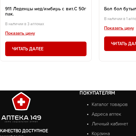
911 Леденцы мед/имбирь с вит.С 50г
Бол бол буты
пак.
В наличии в 1 апт
В наличии в 3 аптеках
Показать цену
Показать цену
ЧИТАТЬ ДА
ЧИТАТЬ ДАЛЕЕ
ПОКУПАТЕЛЯМ
Каталог товаров
Адреса аптек
Личный кабинет
КАЧЕСТВО ДОСТУПНОЕ
Корзина