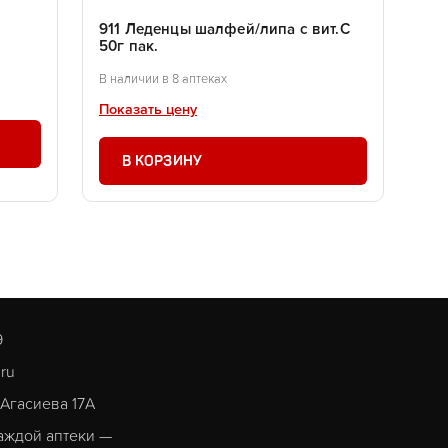
911 Леденцы шалфей/липа с вит.С
50г пак.
В наличии в 8 аптеках
Показать цену
В КОРЗИНУ
9
.ru
. Агасиева 17А
аждой аптеки —