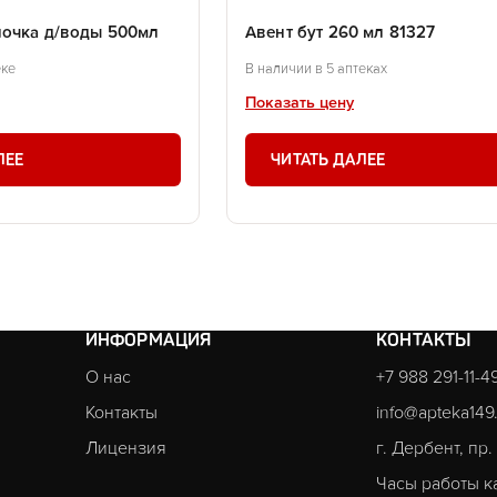
лочка д/воды 500мл
Авент бут 260 мл 81327
еке
В наличии в 5 аптеках
Показать цену
ЛЕЕ
ЧИТАТЬ ДАЛЕЕ
ИНФОРМАЦИЯ
КОНТАКТЫ
О нас
+7 988 291-11-4
Контакты
info@apteka149
Лицензия
г. Дербент, пр
Часы работы к