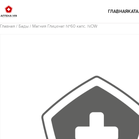
Перейти к содержимому
ГЛАВНАЯ
КАТА
Главная
/
Бады
/ Магния Глиценат №60 капс. NOW