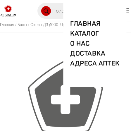
Перейти к содержимому
Поиск товаров
🛒 0
М
ГЛАВНАЯ
Главная
/
Бады
/ Океан Д3 (1000 IU) 50 мл. ORZAX
КАТАЛОГ
О НАС
ДОСТАВКА
АДРЕСА АПТЕК