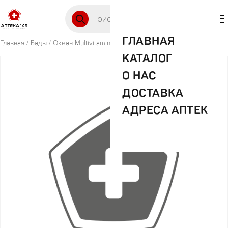
Перейти к содержимому
Поиск товаров
🛒 0
М
ГЛАВНАЯ
Главная
/
Бады
/ Океан Multivitamin Gummies паст. №60 ORZAX
КАТАЛОГ
О НАС
ДОСТАВКА
АДРЕСА АПТЕК