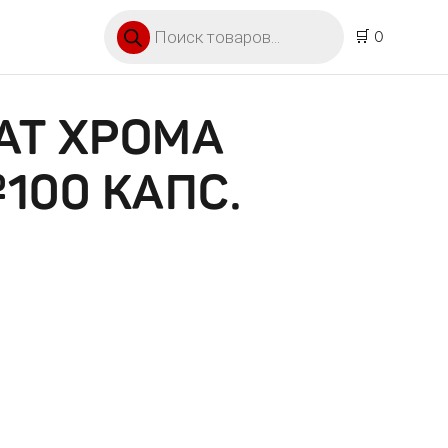
Поиск товаров
🛒 0
АТ ХРОМА
100 КАПС.