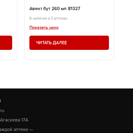
Авент бут 260 мл 81327
В наличии в 5 аптеках
Показать цену
ЧИТАТЬ ДАЛЕЕ
9
.ru
. Агасиева 17А
аждой аптеки —