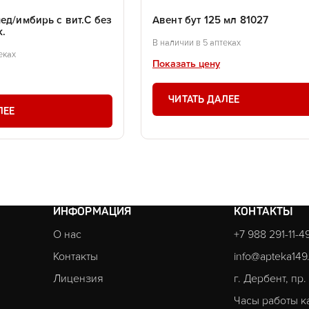
ед/имбирь с вит.С без
Авент бут 125 мл 81027
к.
В наличии в 5 аптеках
еках
Показать цену
ЧИТАТЬ ДАЛЕЕ
ЛЕЕ
ИНФОРМАЦИЯ
КОНТАКТЫ
О нас
+7 988 291-11-4
Контакты
info@apteka149
Лицензия
г. Дербент, пр
Часы работы к