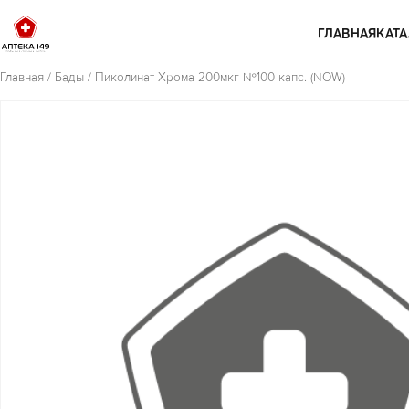
Перейти к содержимому
ГЛАВНАЯ
КАТА
Главная
/
Бады
/ Пиколинат Хрома 200мкг №100 капс. (NOW)