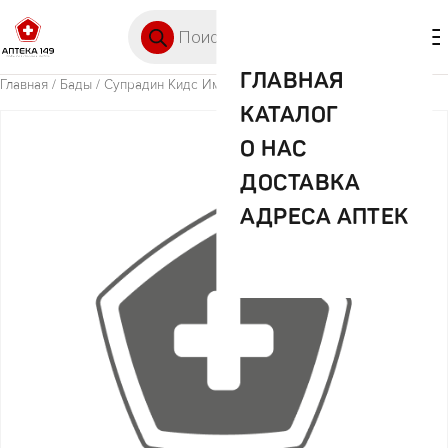
Перейти к содержимому
Поиск товаров
🛒 0
М
ГЛАВНАЯ
Главная
/
Бады
/ Супрадин Кидс Иммуно №30 жев пастилки
КАТАЛОГ
О НАС
ДОСТАВКА
АДРЕСА АПТЕК