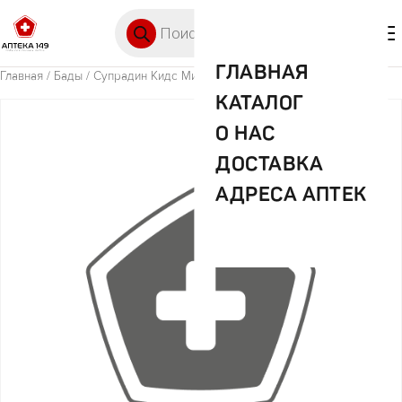
Перейти к содержимому
Поиск товаров
🛒 0
М
ГЛАВНАЯ
Главная
/
Бады
/ Супрадин Кидс Мишки №30 жев. таб.
КАТАЛОГ
О НАС
ДОСТАВКА
АДРЕСА АПТЕК