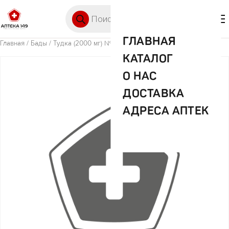
Перейти к содержимому
Поиск товаров
🛒 0
М
ГЛАВНАЯ
Главная
/
Бады
/ Тудка (2000 мг) №240 капс.
КАТАЛОГ
О НАС
ДОСТАВКА
АДРЕСА АПТЕК