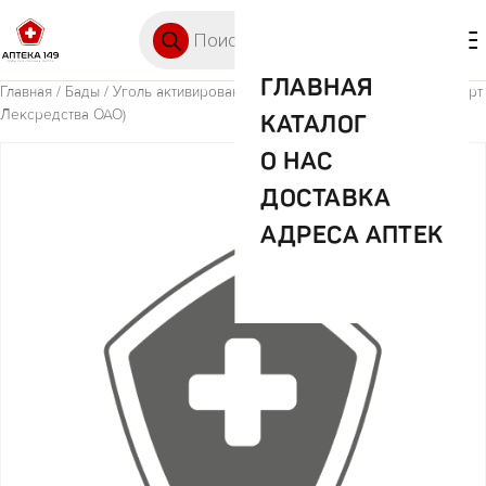
Перейти к содержимому
Поиск товаров
🛒 0
М
ГЛАВНАЯ
Главная
/
Бады
/ Уголь активированный таб. 250 мг. №10 (Фармстандарт
Лексредства ОАО)
КАТАЛОГ
О НАС
ДОСТАВКА
АДРЕСА АПТЕК