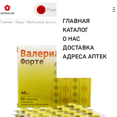
Перейти к содержимому
Поиск товаров
🛒 0
М
ГЛАВНАЯ
Главная
/
Бады
/ Валериана форте 40мг №50 таб п/о
КАТАЛОГ
О НАС
ДОСТАВКА
АДРЕСА АПТЕК