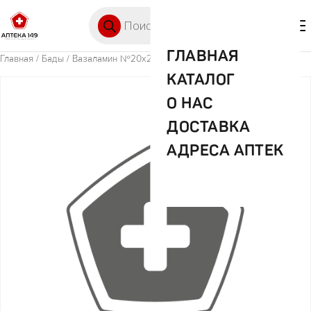
Перейти к содержимому
Поиск товаров
🛒 0
М
ГЛАВНАЯ
Главная
/
Бады
/ Вазаламин №20х2 таб п/о
КАТАЛОГ
О НАС
ДОСТАВКА
АДРЕСА АПТЕК