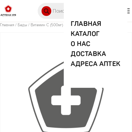
Перейти к содержимому
Поиск товаров
🛒 0
М
ГЛАВНАЯ
Главная
/
Бады
/ Витамин С (500мг) №100 капс. Solaray
КАТАЛОГ
О НАС
ДОСТАВКА
АДРЕСА АПТЕК