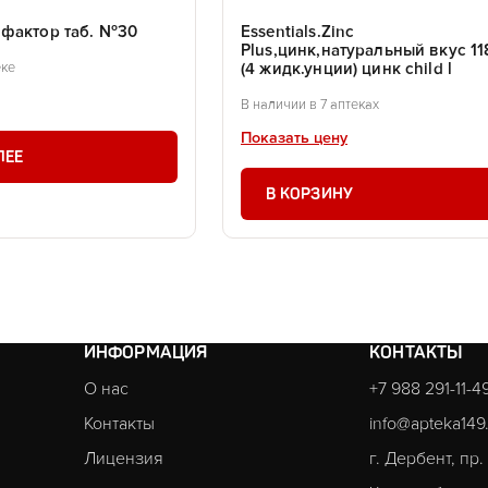
фактор таб. №30
Essentials.Zinc
Plus,цинк,натуральный вкус 11
(4 жидк.унции) цинк child l
еке
В наличии в 7 аптеках
Показать цену
ЛЕЕ
В КОРЗИНУ
ИНФОРМАЦИЯ
КОНТАКТЫ
О нас
+7 988 291-11-4
Контакты
info@apteka149
Лицензия
г. Дербент, пр