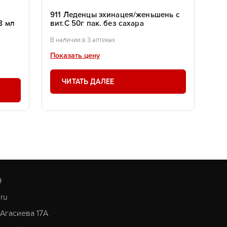
911 Леденцы эхинацея/женьшень с
8 мл
вит.С 50г пак. без сахара
В наличии в 3 аптеках
Показать цену
ЧИТАТЬ ДАЛЕЕ
9
.ru
. Агасиева 17А