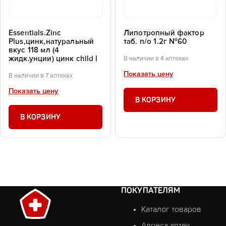
Essentials.Zinc
Липотропный фактор
Plus,цинк,натуральный
таб. п/о 1.2г №60
вкус 118 мл (4
жидк.унции) цинк child l
В наличии в 4 аптеках
Показать цену
В наличии в 7 аптеках
Показать цену
В КОРЗИНУ
В КОРЗИНУ
ПОКУПАТЕЛЯМ
Каталог товаров
Адреса аптек