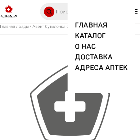
Перейти к содержимому
Поиск товаров
🛒 0
М
ГЛАВНАЯ
Главная
/
Бады
/ Авент бутылочка стекло 240 мл
КАТАЛОГ
О НАС
ДОСТАВКА
АДРЕСА АПТЕК