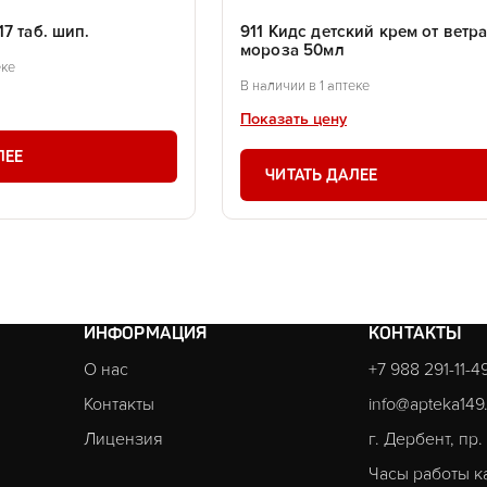
7 таб. шип.
911 Кидс детский крем от ветра
мороза 50мл
еке
В наличии в 1 аптеке
Показать цену
ЛЕЕ
ЧИТАТЬ ДАЛЕЕ
ИНФОРМАЦИЯ
КОНТАКТЫ
О нас
+7 988 291-11-4
Контакты
info@apteka149
Лицензия
г. Дербент, пр
Часы работы к