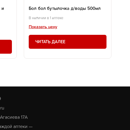
 и
Бол бол бутылочка д/воды 500мл
В наличии в 1 аптеке
Показать цену
ЧИТАТЬ ДАЛЕЕ
9
.ru
. Агасиева 17А
аждой аптеки —