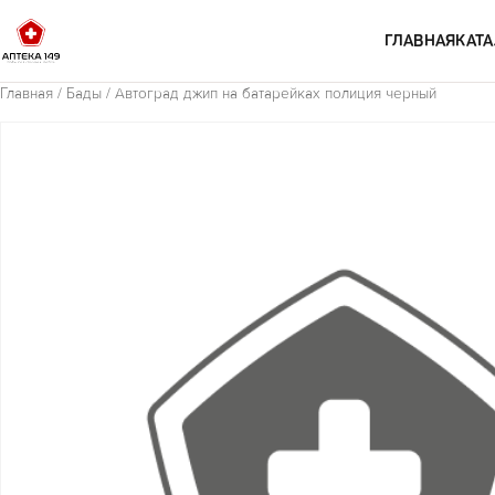
Перейти к содержимому
ГЛАВНАЯ
КАТА
Главная
/
Бады
/ Автоград джип на батарейках полиция черный