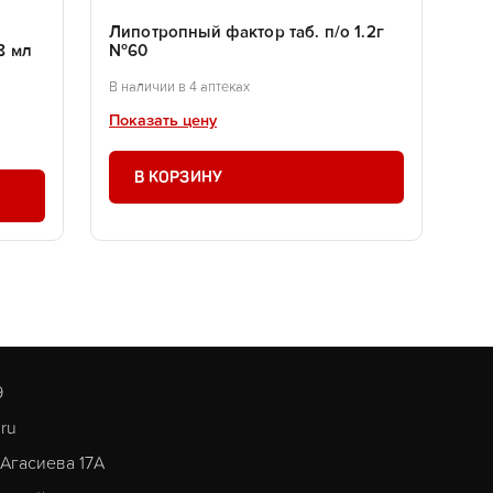
Липотропный фактор таб. п/о 1.2г
8 мл
№60
В наличии в 4 аптеках
Показать цену
В КОРЗИНУ
9
.ru
. Агасиева 17А