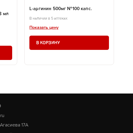
L-аргинин 500мг №100 капс.
8 мл
В наличии в 5 аптеках
Показать цену
В КОРЗИНУ
9
.ru
. Агасиева 17А