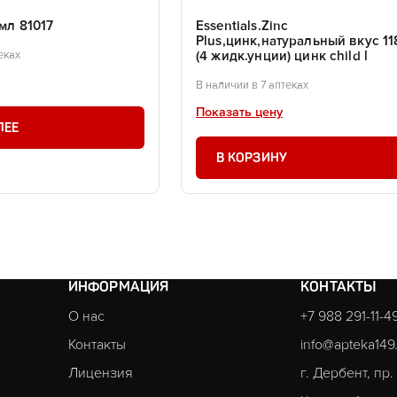
 мл 81017
Essentials.Zinc
Plus,цинк,натуральный вкус 11
(4 жидк.унции) цинк child l
еках
В наличии в 7 аптеках
Показать цену
ЛЕЕ
В КОРЗИНУ
ИНФОРМАЦИЯ
КОНТАКТЫ
О нас
+7 988 291-11-4
Контакты
info@apteka149
Лицензия
г. Дербент, пр