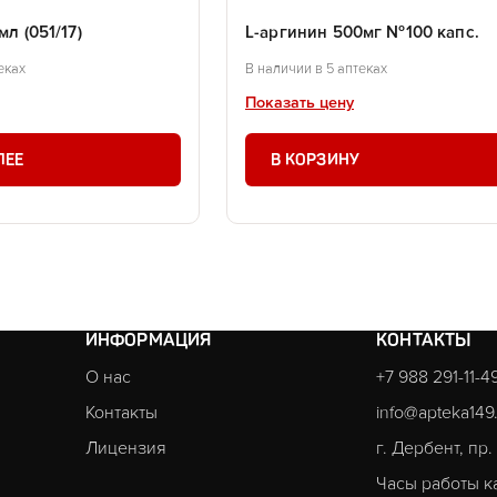
мл (051/17)
L-аргинин 500мг №100 капс.
еках
В наличии в 5 аптеках
Показать цену
ЛЕЕ
В КОРЗИНУ
ИНФОРМАЦИЯ
КОНТАКТЫ
О нас
+7 988 291-11-4
Контакты
info@apteka149
Лицензия
г. Дербент, пр
Часы работы к