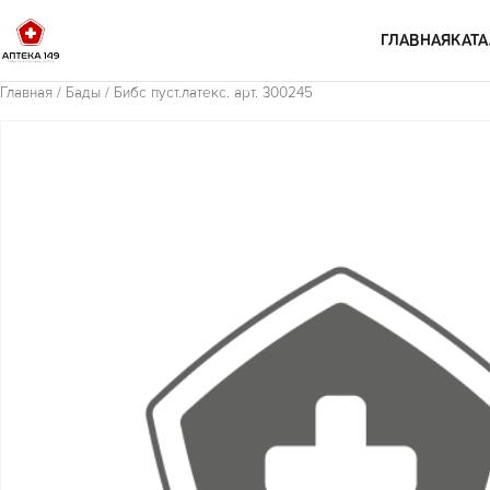
Перейти к содержимому
ГЛАВНАЯ
КАТА
Главная
/
Бады
/ Бибс пуст.латекс. арт. 300245