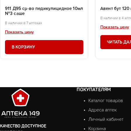
911 Д95 ср-во педикулицидное 10мл
Авент бут 120 
№3 саше
В наличии в 4 апт
В наличии в 7 аптеках
Показать цену
Показать цену
ЧИТАТЬ ДА
В КОРЗИНУ
ПОКУПАТЕЛЯМ
Каталог товаров
Адреса аптек
Личный кабинет
КАЧЕСТВО ДОСТУПНОЕ
Корзина