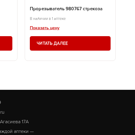
Прорезыватель 980767 стрекоза
В наличии в 1 аптеке
Показать цену
ЧИТАТЬ ДАЛЕЕ
9
.ru
. Агасиева 17А
аждой аптеки —