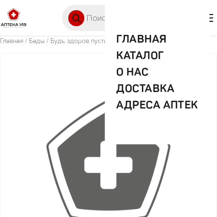
Перейти к содержимому
Поиск товаров
🛒 0
М
ГЛАВНАЯ
Главная
/
Бады
/ Будь здоров пустышка латекс.арт.ЛНК 0009
КАТАЛОГ
О НАС
ДОСТАВКА
АДРЕСА АПТЕК