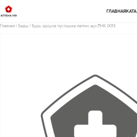
Перейти к содержимому
ГЛАВНАЯ
КАТА
Главная
/
Бады
/ Будь здоров пустышка латекс.арт.ЛНК 0013