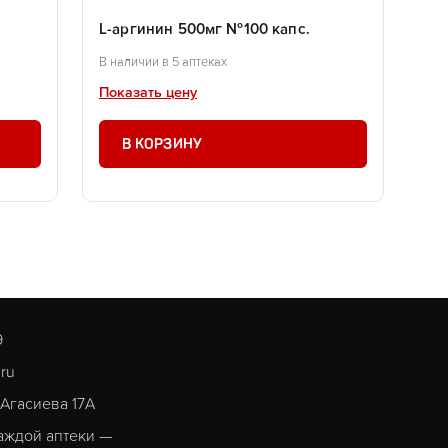
L-аргинин 500мг №100 капс.
В наличии в 5 аптеках
Показать цену
В КОРЗИНУ
9
.ru
. Агасиева 17А
аждой аптеки —