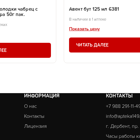
солодки чабрец с
Авент бут 125 мл 6381
ра 50г пак.
В наличии в 1 аптеке
еках
Показать цену
ЧИТАТЬ ДАЛЕЕ
ЛЕЕ
ИНФОРМАЦИЯ
КОНТАКТЫ
О нас
+7 988 291-11-4
Контакты
info@apteka149
Лицензия
г. Дербент, пр
Часы работы к