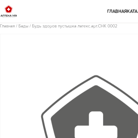
Перейти к содержимому
ГЛАВНАЯ
КАТА
Главная
/
Бады
/ Будь здоров пустышка латекс.арт.СНК 0002