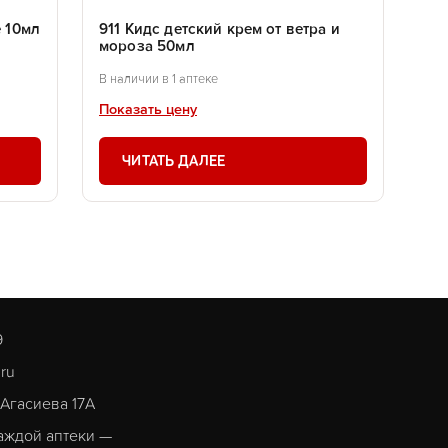
 10мл
911 Кидс детский крем от ветра и
мороза 50мл
В наличии в 1 аптеке
Показать цену
ЧИТАТЬ ДАЛЕЕ
9
.ru
. Агасиева 17А
аждой аптеки —