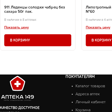
911 Леденцы солодки чабрец без
Липотропный ф
сахара 50г пак.
№60
В наличии в 8 аптеках
В наличии в 4 апт
Показать цену
Показать цену
В КОРЗИНУ
В КОРЗИНУ
ПОКУПАТЕЛЯМ
Каталог товаров
Адреса аптек
Личный кабинет
КАЧЕСТВО ДОСТУПНОЕ
Корзина