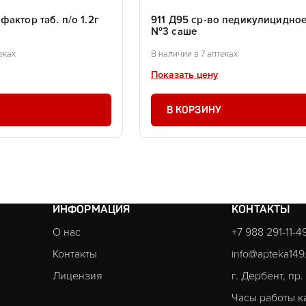
актор таб. п/о 1.2г
911 Д95 ср-во педикулицидное
№3 саше
еках
В наличии в 7 аптеках
Показать цену
В КОРЗИНУ
ИНФОРМАЦИЯ
КОНТАКТЫ
О нас
+7 988 291-11-4
Контакты
info@apteka149
Лицензия
г. Дербент, пр
Часы работы к