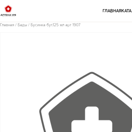
Перейти к содержимому
ГЛАВНАЯ
КАТА
Главная
/
Бады
/ Бусинка бут.125 мл арт 1907