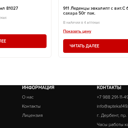
 мл 81027
911 Леденцы эвкалипт с вит.С 
сахара 50г пак.
еках
В наличии в 4 аптеках
Показать цену
ЛЕЕ
ЧИТАТЬ ДАЛЕЕ
ИНФОРМАЦИЯ
КОНТАКТЫ
О нас
+7 988 291-11-4
Контакты
info@apteka149
Лицензия
г. Дербент, пр
Часы работы к