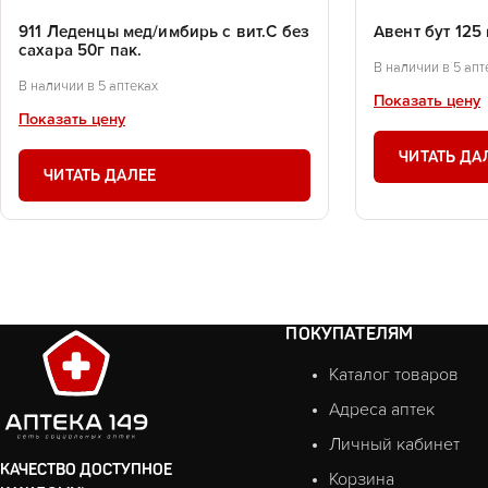
911 Леденцы мед/имбирь с вит.С без
Авент бут 125
сахара 50г пак.
В наличии в 5 апт
В наличии в 5 аптеках
Показать цену
Показать цену
ЧИТАТЬ ДА
ЧИТАТЬ ДАЛЕЕ
ПОКУПАТЕЛЯМ
Каталог товаров
Адреса аптек
Личный кабинет
КАЧЕСТВО ДОСТУПНОЕ
Корзина