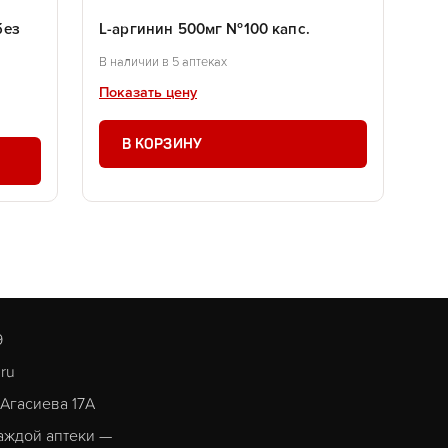
без
L-аргинин 500мг №100 капс.
В наличии в 5 аптеках
Показать цену
В КОРЗИНУ
9
.ru
. Агасиева 17А
аждой аптеки —