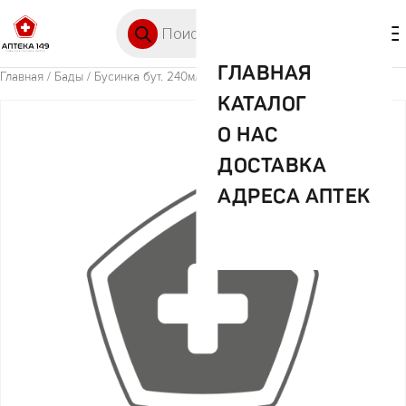
Перейти к содержимому
Поиск товаров
🛒 0
М
ГЛАВНАЯ
Главная
/
Бады
/ Бусинка бут. 240мл арт.1102
КАТАЛОГ
О НАС
ДОСТАВКА
АДРЕСА АПТЕК