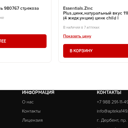
ь 980767 стрекоза
Essentials.Zinc
Plus,цинк,натуральный вкус 11
(4 жидк.унции) цинк child l
еке
В наличии в 7 аптеках
Показать цену
ЛЕЕ
В КОРЗИНУ
ИНФОРМАЦИЯ
КОНТАКТЫ
О нас
+7 988 291-11-4
Контакты
info@apteka149
Лицензия
г. Дербент, пр