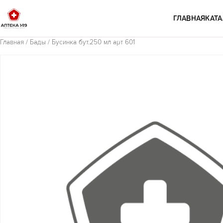
Перейти к содержимому
ГЛАВНАЯ
КАТА
Главная
/
Бады
/ Бусинка бут.250 мл арт 601