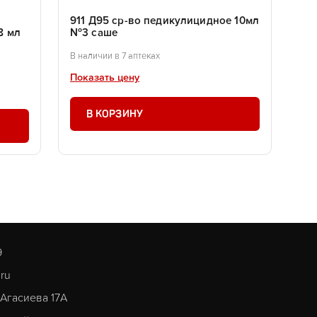
911 Д95 ср-во педикулицидное 10мл
8 мл
№3 саше
В наличии в 7 аптеках
Показать цену
В КОРЗИНУ
9
.ru
. Агасиева 17А