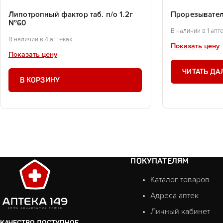
Липотропный фактор таб. п/о 1.2г
Прорезывател
№60
В наличии в 1 апт
В наличии в 4 аптеках
Показать цену
Показать цену
ЧИТАТЬ ДА
В КОРЗИНУ
ПОКУПАТЕЛЯМ
Каталог товаров
Адреса аптек
Личный кабинет
КАЧЕСТВО ДОСТУПНОЕ