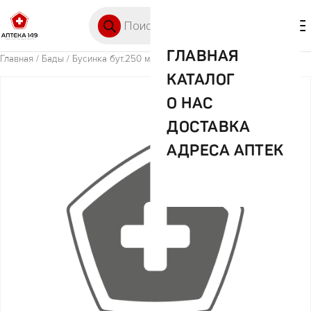
Перейти к содержимому
Поиск товаров
🛒 0
М
ГЛАВНАЯ
Главная
/
Бады
/ Бусинка бут.250 мл арт.7704
КАТАЛОГ
О НАС
ДОСТАВКА
АДРЕСА АПТЕК