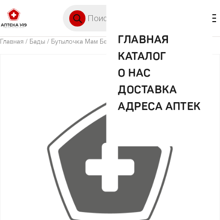
Перейти к содержимому
Поиск товаров
🛒 0
М
ГЛАВНАЯ
Главная
/
Бады
/ Бутылочка Мам Беби 250мл с ручками арт.2969819
КАТАЛОГ
О НАС
ДОСТАВКА
АДРЕСА АПТЕК