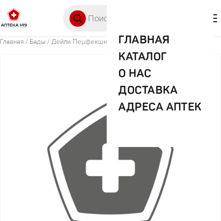
Перейти к содержимому
Поиск товаров
🛒 0
М
ГЛАВНАЯ
Главная
/
Бады
/ Дейли Перфекшн Кондиционер ментол 500мл
КАТАЛОГ
О НАС
ДОСТАВКА
АДРЕСА АПТЕК