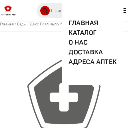
Перейти к содержимому
Поиск товаров
🛒 0
М
ГЛАВНАЯ
Главная
/
Бады
/ Декс Роял мыло 150г Зеленая уп.
КАТАЛОГ
О НАС
ДОСТАВКА
АДРЕСА АПТЕК