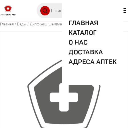
Перейти к содержимому
Поиск товаров
🛒 0
М
ГЛАВНАЯ
Главная
/
Бады
/ Дипфреш шампунь дет.пробиотик 300мл
КАТАЛОГ
О НАС
ДОСТАВКА
АДРЕСА АПТЕК