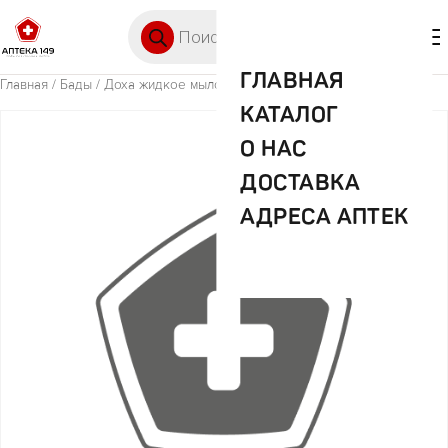
Перейти к содержимому
Поиск товаров
🛒 0
М
ГЛАВНАЯ
Главная
/
Бады
/ Доха жидкое мыло сосновый лес 500мл
КАТАЛОГ
О НАС
ДОСТАВКА
АДРЕСА АПТЕК