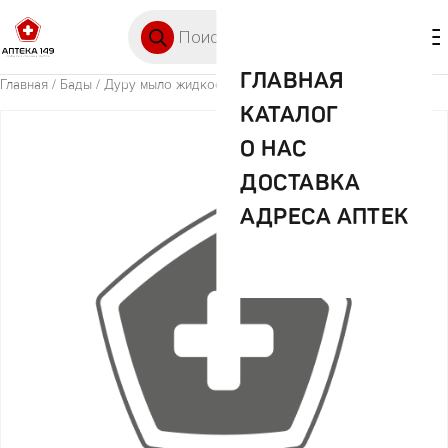
Перейти к содержимому
Поиск товаров
🛒 0
М
ГЛАВНАЯ
Главная
/
Бады
/ Дуру мыло жидкое зеленый чай 1+1 300 мл
КАТАЛОГ
О НАС
ДОСТАВКА
АДРЕСА АПТЕК