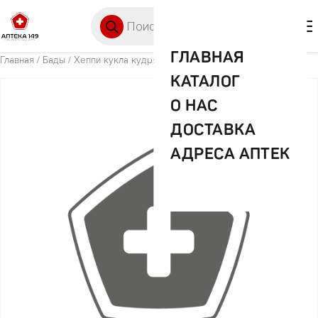
Перейти к содержимому
Поиск товаров
🛒 0
М
ГЛАВНАЯ
Главная
/
Бады
/ Хеппи кукла кудряшка лина
КАТАЛОГ
О НАС
ДОСТАВКА
АДРЕСА АПТЕК