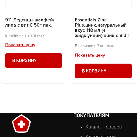
911 Леденцы шалфей/
Essentials.Zinc
липа с вит.С 50г пак.
Plus,цинк,натуральный
вкус 118 мл (4
жидк.унции) цинк child l
В наличии в 8 аптеках
Показать цену
В наличии в 7 аптеках
Показать цену
В КОРЗИНУ
В КОРЗИНУ
ПОКУПАТЕЛЯМ
Каталог товаров
Адреса аптек