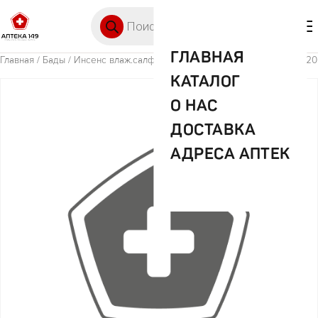
Перейти к содержимому
Поиск товаров
🛒 0
М
ГЛАВНАЯ
Главная
/
Бады
/ Инсенс влаж.салф.с экст. ромашки и витамином Е №20
КАТАЛОГ
О НАС
ДОСТАВКА
АДРЕСА АПТЕК