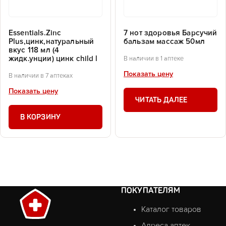
Essentials.Zinc
7 нот здоровья Барсучий
Plus,цинк,натуральный
бальзам массаж 50мл
вкус 118 мл (4
жидк.унции) цинк child l
В наличии в 1 аптеке
Показать цену
В наличии в 7 аптеках
Показать цену
ЧИТАТЬ ДАЛЕЕ
В КОРЗИНУ
ПОКУПАТЕЛЯМ
Каталог товаров
Адреса аптек