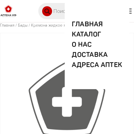
Перейти к содержимому
Поиск товаров
🛒 0
М
ГЛАВНАЯ
Главная
/
Бады
/ Кремона жидкое мыло черешня 1л
КАТАЛОГ
О НАС
ДОСТАВКА
АДРЕСА АПТЕК