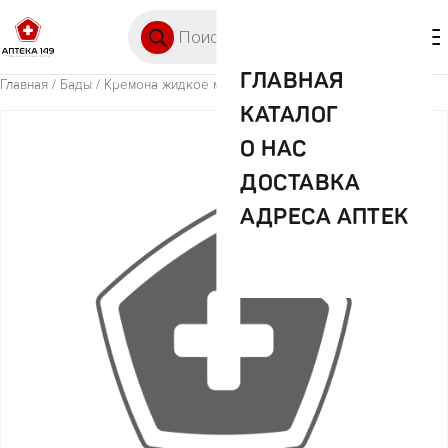
Перейти к содержимому
Поиск товаров
🛒 0
М
ГЛАВНАЯ
Главная
/
Бады
/ Кремона жидкое мыло манго 500мл
КАТАЛОГ
О НАС
ДОСТАВКА
АДРЕСА АПТЕК