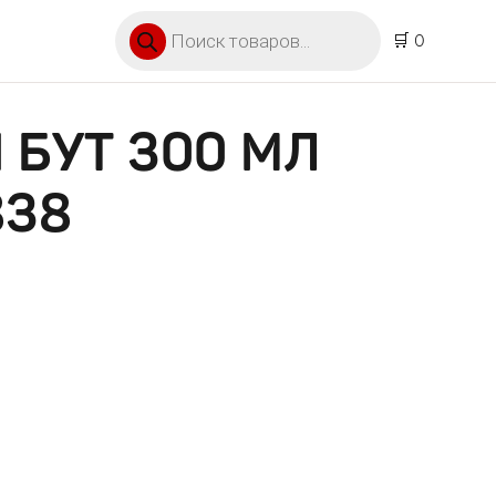
Поиск товаров
🛒 0
 БУТ 300 МЛ
838