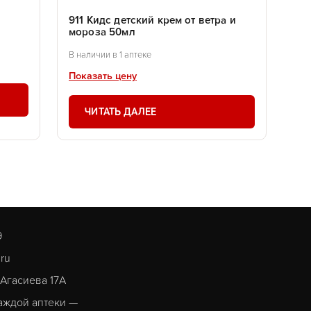
911 Кидс детский крем от ветра и
мороза 50мл
В наличии в 1 аптеке
Показать цену
ЧИТАТЬ ДАЛЕЕ
9
.ru
. Агасиева 17А
аждой аптеки —