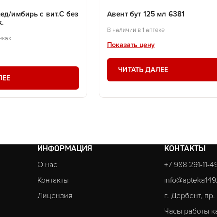
ед/имбирь с вит.С без
Авент бут 125 мл 6381
к.
В наличии в 1 аптеке
еках
Показать цену
ЧИТАТЬ ДАЛЕЕ
ЛЕЕ
ИНФОРМАЦИЯ
КОНТАКТЫ
О нас
+7 988 291-11-4
Контакты
info@apteka149
Лицензия
г. Дербент, пр
Часы работы к