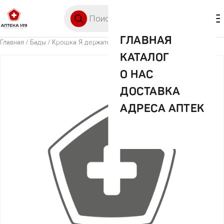
Перейти к содержимому
Поиск товаров
🛒 0
М
ГЛАВНАЯ
Главная
/
Бады
/ Крошка Я держатель арт.7472724
КАТАЛОГ
О НАС
ДОСТАВКА
АДРЕСА АПТЕК