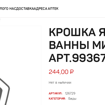
ЛОГ
О НАС
ДОСТАВКА
АДРЕСА АПТЕК
2
КРОШКА Я
ВАННЫ М
АРТ.9936
244,00
₽
Нет в наличии
АРТИКУЛ:
126729
КАТЕГОРИЯ:
Бады