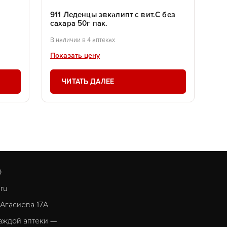
911 Леденцы эвкалипт с вит.С без
сахара 50г пак.
В наличии в 4 аптеках
Показать цену
ЧИТАТЬ ДАЛЕЕ
9
.ru
. Агасиева 17А
аждой аптеки —