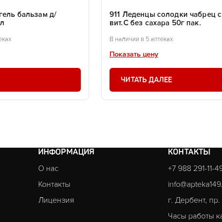
гель бальзам д/
911 Леденцы солодки чабрец с
мл
вит.С без сахара 50г пак.
еках
В наличии в 5 аптеках
Показать цену
ЧИТАТЬ ДАЛЕЕ
ИНФОРМАЦИЯ
КОНТАКТЫ
О нас
+7 988 291-11-4
Контакты
info@apteka149
Лицензия
г. Дербент, пр
Часы работы к