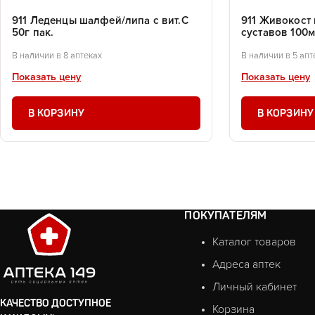
911 Леденцы шалфей/липа с вит.С
911 Живокост 
50г пак.
суставов 100
В наличии в 8 аптеках
В наличии в 5 апт
Показать цену
Показать цену
В КОРЗИНУ
В КОРЗИНУ
ПОКУПАТЕЛЯМ
Каталог товаров
Адреса аптек
Личный кабинет
КАЧЕСТВО ДОСТУПНОЕ
Корзина