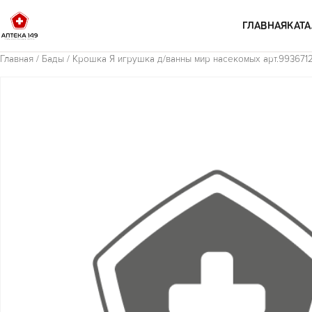
Перейти к содержимому
ГЛАВНАЯ
КАТА
Главная
/
Бады
/ Крошка Я игрушка д/ванны мир насекомых арт.993671