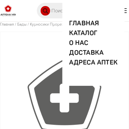
Перейти к содержимому
Поиск товаров
🛒 0
М
ГЛАВНАЯ
Главная
/
Бады
/ Курносики Прорезыватель арт.23176
КАТАЛОГ
О НАС
ДОСТАВКА
АДРЕСА АПТЕК