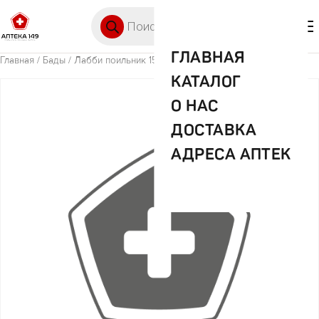
Перейти к содержимому
Поиск товаров
🛒 0
М
ГЛАВНАЯ
Главная
/
Бады
/ Лабби поильник 150мл арт.28613
КАТАЛОГ
О НАС
ДОСТАВКА
АДРЕСА АПТЕК