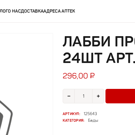
ЛОГ
О НАС
ДОСТАВКА
АДРЕСА АПТЕК
ЛАББИ ПР
24ШТ АРТ
296,00
₽
Количество товара Лабби прокл.
−
+
АРТИКУЛ:
125643
КАТЕГОРИЯ:
Бады