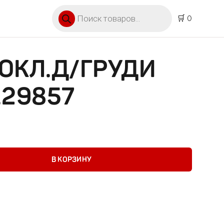
Поиск товаров
🛒 0
ОКЛ.Д/ГРУДИ
.29857
д/груди 24шт арт.29857
В КОРЗИНУ