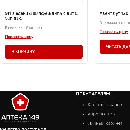
911 Леденцы шалфей/липа с вит.С
Авент бут 120 
50г пак.
В наличии в 4 апт
В наличии в 8 аптеках
Показать цену
Показать цену
ЧИТАТЬ ДА
В КОРЗИНУ
ПОКУПАТЕЛЯМ
Каталог товаров
Адреса аптек
Личный кабинет
КАЧЕСТВО ДОСТУПНОЕ