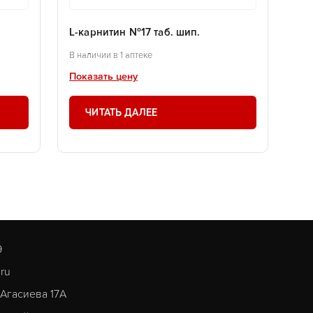
L-карнитин №17 таб. шип.
В наличии в 1 аптеке
Показать цену
ЧИТАТЬ ДАЛЕЕ
9
.ru
. Агасиева 17А