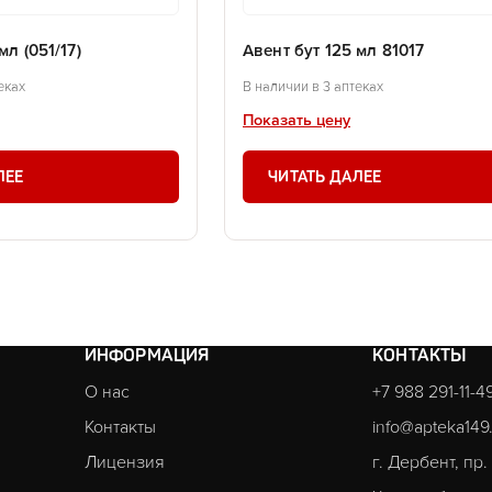
мл (051/17)
Авент бут 125 мл 81017
еках
В наличии в 3 аптеках
Показать цену
ЛЕЕ
ЧИТАТЬ ДАЛЕЕ
ИНФОРМАЦИЯ
КОНТАКТЫ
О нас
+7 988 291-11-4
Контакты
info@apteka149
Лицензия
г. Дербент, пр