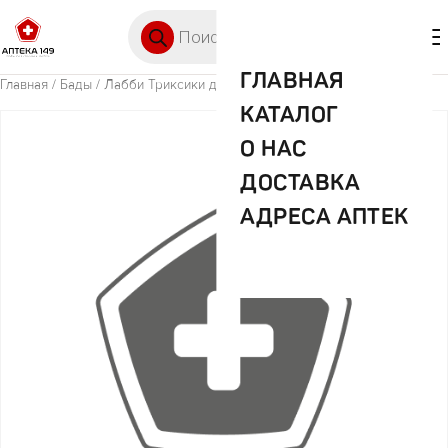
Перейти к содержимому
Поиск товаров
🛒 0
М
ГЛАВНАЯ
Главная
/
Бады
/ Лабби Триксики детский бальзам д/губ кока-кола
КАТАЛОГ
О НАС
ДОСТАВКА
АДРЕСА АПТЕК