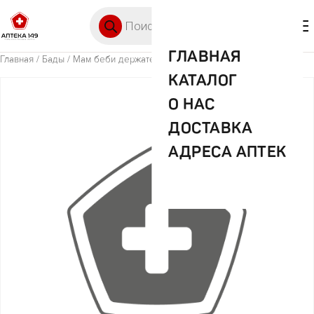
Перейти к содержимому
Поиск товаров
🛒 0
М
ГЛАВНАЯ
Главная
/
Бады
/ Мам беби держатель арт.6828212
КАТАЛОГ
О НАС
ДОСТАВКА
АДРЕСА АПТЕК