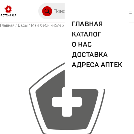
Перейти к содержимому
Поиск товаров
🛒 0
М
ГЛАВНАЯ
Главная
/
Бады
/ Мам беби ниблер (арт.2279609)
КАТАЛОГ
О НАС
ДОСТАВКА
АДРЕСА АПТЕК