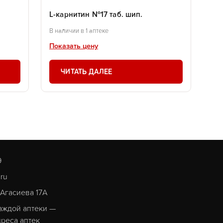
L-карнитин №17 таб. шип.
В наличии в 1 аптеке
Показать цену
ЧИТАТЬ ДАЛЕЕ
9
.ru
. Агасиева 17А
аждой аптеки —
реса аптек