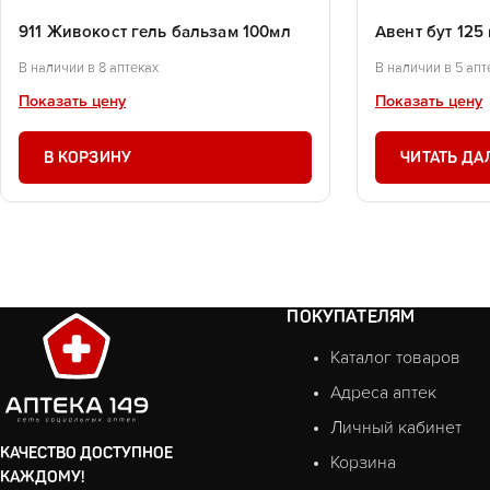
911 Живокост гель бальзам 100мл
Авент бут 125
В наличии в 8 аптеках
В наличии в 5 апт
Показать цену
Показать цену
В КОРЗИНУ
ЧИТАТЬ ДА
ПОКУПАТЕЛЯМ
Каталог товаров
Адреса аптек
Личный кабинет
КАЧЕСТВО ДОСТУПНОЕ
Корзина
КАЖДОМУ!