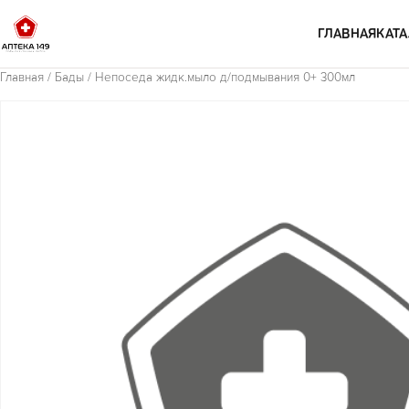
Перейти к содержимому
ГЛАВНАЯ
КАТА
Главная
/
Бады
/ Непоседа жидк.мыло д/подмывания 0+ 300мл