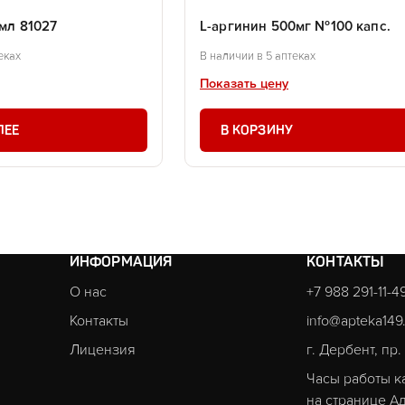
 мл 81027
L-аргинин 500мг №100 капс.
еках
В наличии в 5 аптеках
Показать цену
ЛЕЕ
В КОРЗИНУ
ИНФОРМАЦИЯ
КОНТАКТЫ
О нас
+7 988 291-11-4
Контакты
info@apteka149
Лицензия
г. Дербент, пр
Часы работы к
на странице
Ад