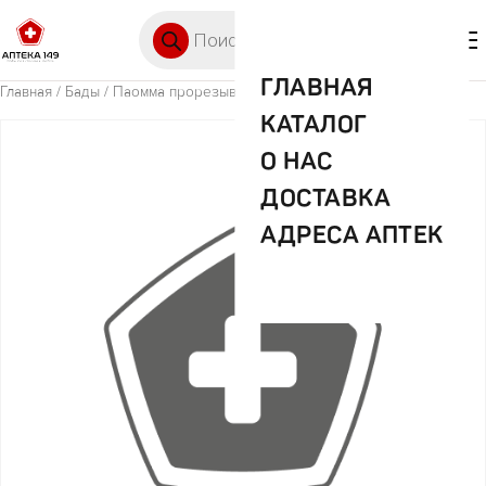
Перейти к содержимому
Поиск товаров
🛒 0
М
ГЛАВНАЯ
Главная
/
Бады
/ Паомма прорезыватель силик. арт.PТ001
КАТАЛОГ
О НАС
ДОСТАВКА
АДРЕСА АПТЕК