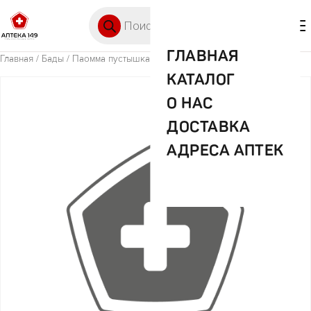
Перейти к содержимому
Поиск товаров
🛒 0
М
ГЛАВНАЯ
Главная
/
Бады
/ Паомма пустышка 2шт арт.PPL21317
КАТАЛОГ
О НАС
ДОСТАВКА
АДРЕСА АПТЕК