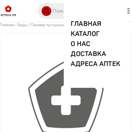
Перейти к содержимому
Поиск товаров
🛒 0
М
ГЛАВНАЯ
Главная
/
Бады
/ Паомма пустышка 2шт арт.PPS12227
КАТАЛОГ
О НАС
ДОСТАВКА
АДРЕСА АПТЕК