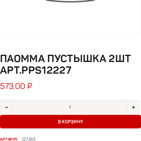
ПАОММА ПУСТЫШКА 2ШТ
АРТ.PPS12227
573,00
₽
Количество товара Паомма пустышка 2шт арт.PPS12227
−
+
В КОРЗИНУ
АРТИКУЛ:
127365